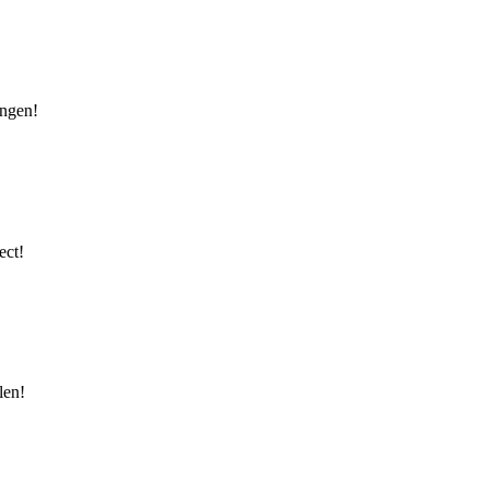
ingen!
ect!
len!