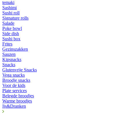
temaki
Sashimi
Sushi roll
Signature rolls
Salade
Poke bowl
Side dish
Sushi box
Frites
Gezinszakken
Sauzen
Kipsnacks
Snacks
Glutenvrije Snacks
Vega snacks
Broodje snacks
Voor de kids
Plate services
Belegde broodjes
Warme broodjes
Ijs&Dranken